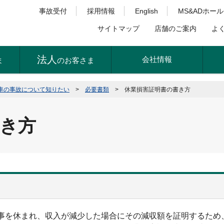
事故受付
採用情報
English
MS&ADホー
サイトマップ
店舗のご案内
よ
法人
会社情報
ま
のお客さま
車の事故について知りたい
>
必要書類
>
休業損害証明書の書き方
き方
事を休まれ、収入が減少した場合にその減収額を証明するため