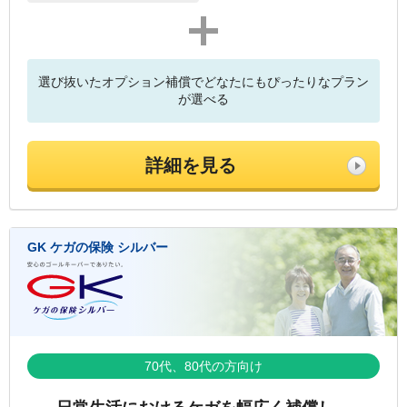
プラス
選び抜いたオプション補償でどなたにもぴったりなプラン
が選べる
詳細を見る
GK ケガの保険 シルバー
70代、80代の方向け