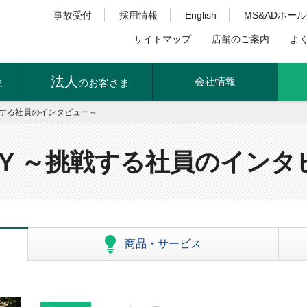
事故受付
採用情報
English
MS&ADホー
サイトマップ
店舗のご案内
よ
法人
会社情報
ま
のお客さま
～挑戦する社員のインタビュー～
TORY ～挑戦する社員のイン
商品・サービス