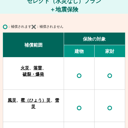
セレクト（水災なし）プラン
＋地震保険
補償されます
補償されません
保険の対象
補償範囲
建物
家財
火災
、
落雷
、
破裂・爆発
風災
、
雹（ひょう）災
、
雪
災