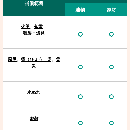
補償範囲
建物
家財
火災
、
落雷
、
破裂・爆発
風災
、
雹（ひょう）災
、
雪
災
水ぬれ
盗難