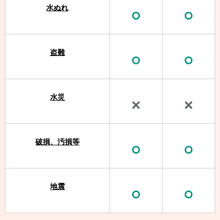
水ぬれ
盗難
水災
破損、汚損等
地震