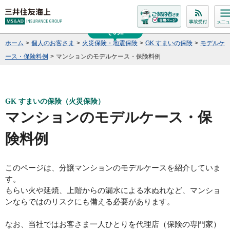
その1
その2
ホーム
>
個人のお客さま
>
火災保険・地震保険
>
GK すまいの保険
>
モデルケ
ース・保険料例
>
マンションのモデルケース・保険料例
GK すまいの保険（火災保険）
マンションのモデルケース・保
険料例
このページは、分譲マンションのモデルケースを紹介していま
す。
もらい火や延焼、上階からの漏水による水ぬれなど、マンショ
ンならではのリスクにも備える必要があります。
なお、
当社ではお客さま一人ひとりを代理店（保険の専門家）