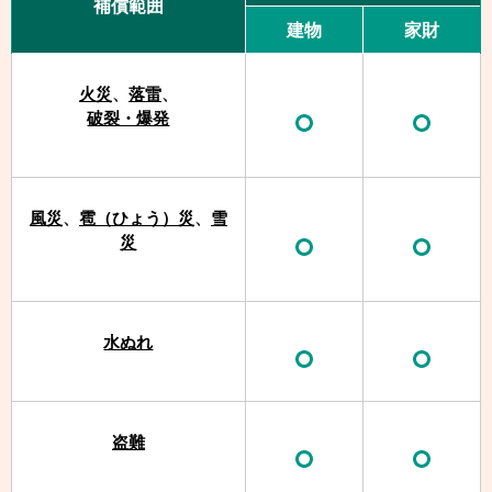
補償範囲
建物
家財
火災
、
落雷
、
破裂・爆発
風災
、
雹（ひょう）災
、
雪
災
水ぬれ
盗難