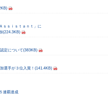
2KB)
Ａｓｓｉｓｔａｎｔ」に
加
(224.3KB)
の認定について
(383KB)
莉加選手が３位入賞！
(141.4KB)
５連覇達成