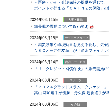
～医療・がん・介護保険の提供を通じて、
ポイントが貯まる「ＣＡＩＮＺの保険」の
2024年03月15日
人事・組織
部長職の異動について
(97.9KB)
2024年03月15日
サステナビリティ
～減災効果や環境効果を見える化し、気候
ＮＥＣと三井住友海上が「適応ファイナン
2024年03月14日
商品・サービス
「Ｊ－クレジット補償保険」の販売開始
(2
2024年03月06日
スポーツ
「２０２４グランドスラム・タシケント」
髙山 莉加選手が優勝！舟久保 遥香選手が
2024年03月06日
その他