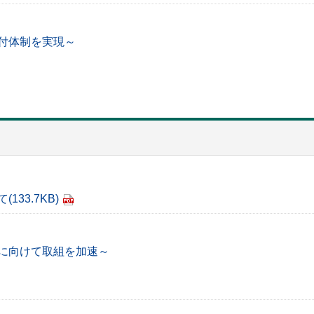
付体制を実現～
て
(133.7KB)
に向けて取組を加速～