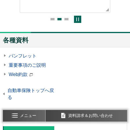
り組ん
各種資料
パンフレット
重要事項のご説明
Web約款
自動車保険トップへ戻
る
メニュー
資料請求＆お問い合わせ
開く
開く