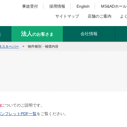
事故受付
採用情報
English
MS&ADホー
サイトマップ
店舗のご案内
よ
法人
会社情報
ま
のお客さま
ネスキーパー
>
物件種別・補償内容
約
についてのご説明です。
パンフレットPDF一覧
をご覧ください。