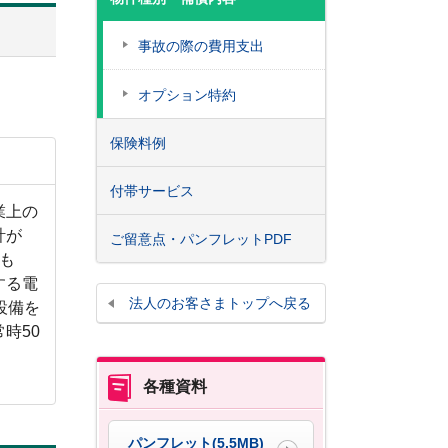
事故の際の費用支出
オプション特約
保険料例
付帯サービス
業上の
計が
ご留意点・パンフレットPDF
るも
する電
法人のお客さまトップへ戻る
設備を
時50
各種資料
パンフレット
(5.5MB)