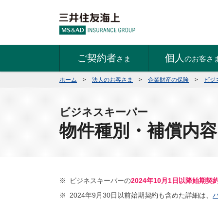
ご契約者
個人
さま
のお客さ
ホーム
>
法人のお客さま
>
企業財産の保険
>
ビジ
ビジネスキーパー
物件種別・補償内容
※
ビジネスキーパーの
2024年10月1日以降始期契
※
2024年9月30日以前始期契約も含めた詳細は、