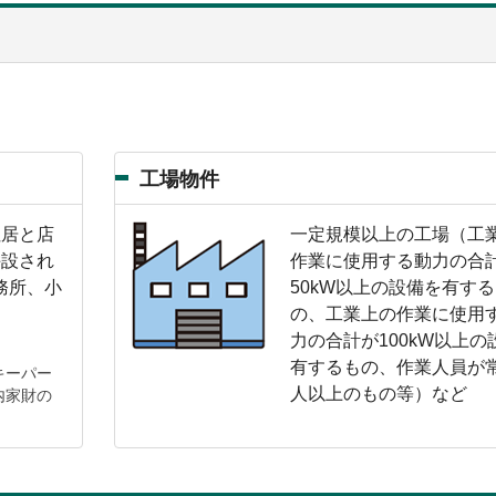
工場物件
住居と店
一定規模以上の工場（工
併設され
作業に使用する動力の合
務所、小
50kW以上の設備を有す
の、工業上の作業に使用
力の合計が100kW以上の
有するもの、作業人員が常
キーパー
人以上のもの等）など
内家財の