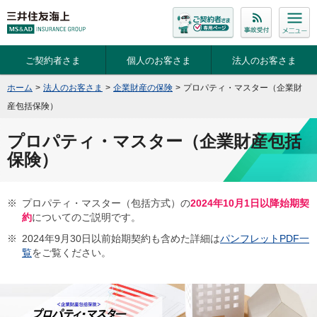
ご契約者さま
個人のお客さま
法人のお客さま
ホーム
>
法人のお客さま
>
企業財産の保険
>
プロパティ・マスター（企業財
産包括保険）
プロパティ・マスター（企業財産包括
保険）
※
プロパティ・マスター（包括方式）の
2024年10月1日以降始期契
約
についてのご説明です。
※
2024年9月30日以前始期契約も含めた詳細は
パンフレットPDF一
覧
をご覧ください。