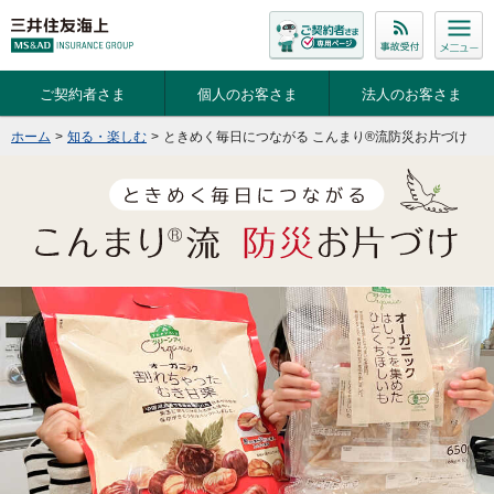
ご契約者さま
個人のお客さま
法人のお客さま
ホーム
>
知る・楽しむ
>
ときめく毎日につながる こんまり®流防災お片づけ