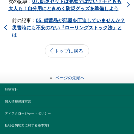
次の記事：
07. 防災セットは完璧ではない？子どもも
大人も！自分用にときめく防災グッズを準備しよう
前の記事：
05. 備蓄品が部屋を圧迫していませんか？
災害時にも不安のない『ローリングストック法』と
は
トップに戻る
ページの先頭へ
勧誘方針
個人情報保護宣言
ディスクロージャー・ポリシー
反社会的勢力に対する基本方針