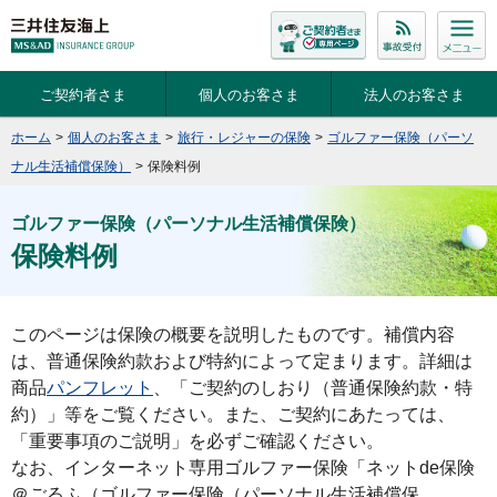
ご契約者さま
個人のお客さま
法人のお客さま
ホーム
>
個人のお客さま
>
旅行・レジャーの保険
>
ゴルファー保険（パーソ
ナル生活補償保険）
>
保険料例
ゴルファー保険（パーソナル生活補償保険）
保険料例
このページは保険の概要を説明したものです。補償内容
は、普通保険約款および特約によって定まります。詳細は
商品
パンフレット
、「ご契約のしおり（普通保険約款・特
約）」等をご覧ください。また、ご契約にあたっては、
「重要事項のご説明」を必ずご確認ください。
なお、インターネット専用ゴルファー保険「ネットde保険
＠ごるふ（ゴルファー保険（パーソナル生活補償保