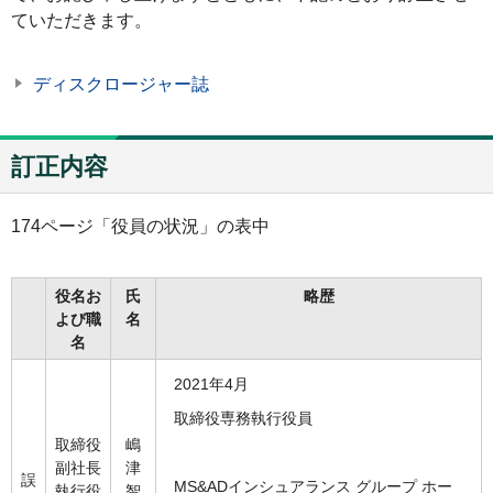
ていただきます。
ディスクロージャー誌
訂正内容
174ページ「役員の状況」の表中
役名お
氏
略歴
よび職
名
名
2021年4月
取締役専務執行役員
取締役
嶋
副社長
津
誤
MS&ADインシュアランス グループ ホー
執行役
智