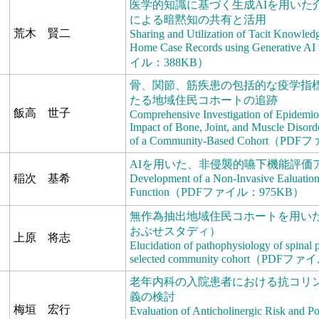
医学的知識に基づく生成AIを用いた
による暗黙知の共有と活用
荒木 賢二
Sharing and Utilization of Tacit Knowle
Home Case Records using Generative
イル：388KB）
骨、関節、筋疾患の包括的な疫学指標
たる地域住民コホートの追跡
飯高 世子
Comprehensive Investigation of Epidemiol
Impact of Bone, Joint, and Muscle Disord
of a Community-Based Cohort（P
AIを用いた、非侵襲的嚥下機能評価
稲次 基希
Development of a Non-Invasive Ealuatio
Function（PDFファイル：975KB）
無作為抽出地域住民コホートを用い
おぶせスタディ）
上原 将志
Elucidation of pathophysiology of spinal 
selected community cohort（PDF
老年内科の入院患者における抗コリ
義の検討
梅垣 宏行
Evaluation of Anticholinergic Risk and Po