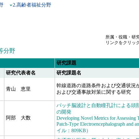
野
2.高齢者福祉分野
所属・役職・研
リンクをクリッ
等分野
研究課題
研究代表者名
研究課題名
幹線道路の道路条件および交通状況
青山 恵里
および交通事故対策に関する研究
パッチ脳波計と自動瞳孔計による頭
の開発
阿部 大数
Developing Novel Metrics for Assessing T
Patch-Type Electroencephalograph and
イル：809KB）