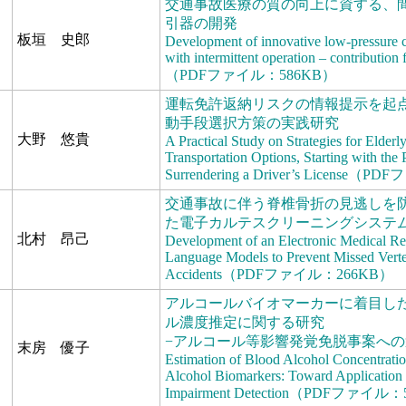
交通事故医療の質の向上に資する、
引器の開発
板垣 史郎
Development of innovative low-pressure co
with intermittent operation – contribution 
（PDFファイル：586KB）
運転免許返納リスクの情報提示を起
動手段選択方策の実践研究
大野 悠貴
A Practical Study on Strategies for Elder
Transportation Options, Starting with the 
Surrendering a Driver’s License
交通事故に伴う脊椎骨折の見逃しを
た電子カルテスクリーニングシステ
北村 昂己
Development of an Electronic Medical R
Language Models to Prevent Missed Verteb
Accidents（PDFファイル：266KB）
アルコールバイオマーカーに着目し
ル濃度推定に関する研究
−アルコール等影響発覚免脱事案への
末房 優子
Estimation of Blood Alcohol Concentratio
Alcohol Biomarkers: Toward Application 
Impairment Detection（PDFファイル