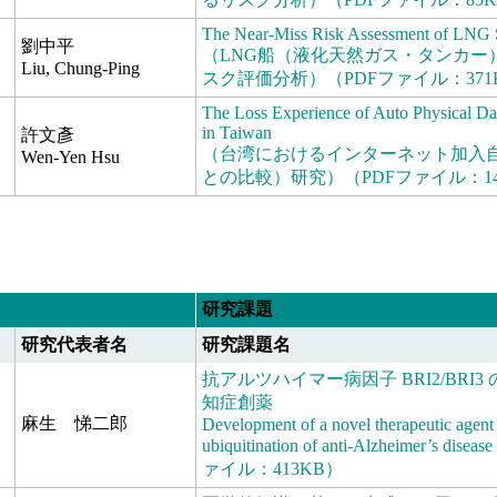
The Near-Miss Risk Assessment of LNG 
劉中平
（LNG船（液化天然ガス・タンカー
Liu, Chung-Ping
スク評価分析）（PDFファイル：371
The Loss Experience of Auto Physical Da
in Taiwan
許文彥
（台湾におけるインターネット加入
Wen-Yen Hsu
との比較）研究）（PDFファイル：14
研究課題
研究代表者名
研究課題名
抗アルツハイマー病因子 BRI2/BR
知症創薬
麻生 悌二郎
Development of a novel therapeutic agent 
ubiquitination of anti-Alzheimer’s dis
ァイル：413KB）