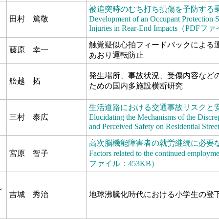
被追突時のむち打ち損傷を予防する
田村 篤敬
Development of an Occupant Protection S
Injuries in Rear-End Impacts（P
触覚疑似心拍フィードバックによる
藤原 幸一
あおり運転防止
発生場所、事故状況、受傷内容など
舩越 拓
ための国内多施設横断研究
生活道路における交通事故リスクと
三村 泰広
Elucidating the Mechanisms of the Discr
and Perceived Safety on Residenti
高次脳機能障害者の就労継続に必要
宮原 智子
Factors related to the continued employm
ファイル：453KB）
ン
吉城 秀治
地球沸騰化時代における小学生の登