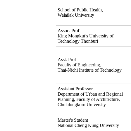
School of Public Health,
Walailak University
Assoc. Prof
King Mongkut’s University of
Technology Thonburi
Asst. Prof
Faculty of Engineering,
Thai-Nichi Institute of Technology
Assistant Professor
Department of Urban and Regional
Planning, Faculty of Architecture,
Chulalongkorn University
Master's Student
National Cheng Kung University