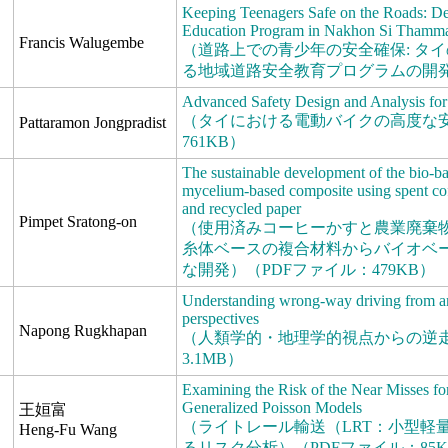
Keeping Teenagers Safe on the Roads: De
Education Program in Nakhon Si Thammar
Francis Walugembe
（道路上での青少年の安全確保: タ
る地域道路安全教育プログラムの開発）
Advanced Safety Design and Analysis for 
（タイにおける電動バイクの高度な安
Pattaramon Jongpradist
761KB）
The sustainable development of the bio-ba
mycelium-based composite using spent co
and recycled paper
Pimpet Sratong-on
（使用済みコーヒーかすと農業廃棄
糸体ベースの複合材料からバイオベ
な開発）（PDFファイル：479KB）
Understanding wrong-way driving from an
perspectives
Napong Rugkhapan
（人類学的・地理学的視点からの逆走
3.1MB）
Examining the Risk of the Near Misses for
Generalized Poisson Models
王姮富
（ライトレール輸送（LRT：小型軽
Heng-Fu Wang
るリスク分析）（PDFファイル：85K