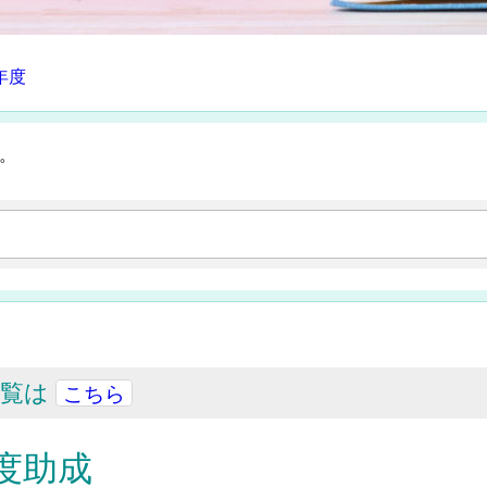
年度
。
一覧は
こちら
年度助成