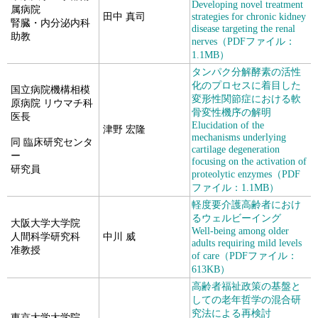
Developing novel treatment
属病院
田中 真司
strategies for chronic kidney
腎臓・内分泌内科
disease targeting the renal
助教
nerves（PDFファイル：
1.1MB）
タンパク分解酵素の活性
化のプロセスに着目した
国立病院機構相模
変形性関節症における軟
原病院 リウマチ科
骨変性機序の解明
医長
Elucidation of the
津野 宏隆
mechanisms underlying
同 臨床研究センタ
cartilage degeneration
ー
focusing on the activation of
研究員
proteolytic enzymes（PDF
ファイル：1.1MB）
軽度要介護高齢者におけ
るウェルビーイング
大阪大学大学院
Well-being among older
人間科学研究科
中川 威
adults requiring mild levels
准教授
of care（PDFファイル：
613KB）
高齢者福祉政策の基盤と
しての老年哲学の混合研
究法による再検討
東京大学大学院