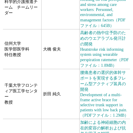
科学的介護推進チ
and stress among care
ーム チームリー
workers: Personnel,
ダー
environmental, and
management factors（PDF
ファイル：645B）
高齢者の熱中症予防のた
めのウエアラブル発汗計
信州大学
の開発
医学部医学科
大橋 俊夫
Heatstroke risk informing
system using wearable
特任教授
perspiration ratemeter（PDF
ファイル：1.8MB）
腰痛患者の選択的体幹サ
ポートを実現する多フレ
ーム型アクティブ装具の
千葉大学フロンテ
開発
ィア医工学センタ
折田 純久
Development of a multi-
ー
frame active brace for
教授
selective trunk support in
patients with low back pain.
（PDFファイル：1.2MB）
加齢による神経細胞の内
在的変容の解析および抗