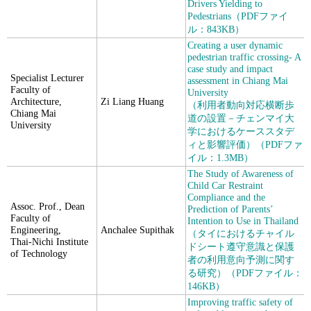
Drivers Yielding to
Pedestrians（PDFファイ
ル：843KB）
Creating a user dynamic
pedestrian traffic crossing- A
case study and impact
Specialist Lecturer
assessment in Chiang Mai
Faculty of
University
Architecture,
Zi Liang Huang
（利用者動向対応横断歩
Chiang Mai
道の設置－チェンマイ大
University
学におけるケーススタデ
ィと影響評価）（PDFファ
イル：1.3MB）
The Study of Awareness of
Child Car Restraint
Compliance and the
Assoc. Prof., Dean
Prediction of Parents’
Faculty of
Intention to Use in Thailand
Engineering,
Anchalee Supithak
（タイにおけるチャイル
Thai-Nichi Institute
ドシート遵守意識と保護
of Technology
者の利用意向予測に関す
る研究）（PDFファイル：
146KB）
Improving traffic safety of