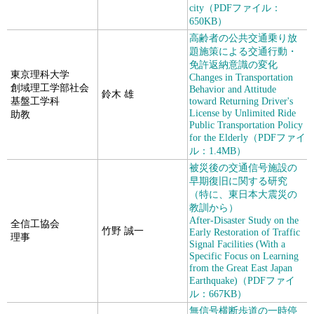
city（PDFファイル：
650KB）
高齢者の公共交通乗り放
題施策による交通行動・
免許返納意識の変化
東京理科大学
Changes in Transportation
創域理工学部社会
Behavior and Attitude
鈴木 雄
基盤工学科
toward Returning Driver's
License by Unlimited Ride
助教
Public Transportation Policy
for the Elderly（PDFファイ
ル：1.4MB）
被災後の交通信号施設の
早期復旧に関する研究
（特に、東日本大震災の
教訓から）
After-Disaster Study on the
全信工協会
竹野 誠一
Early Restoration of Traffic
理事
Signal Facilities (With a
Specific Focus on Learning
from the Great East Japan
Earthquake)（PDFファイ
ル：667KB）
無信号横断歩道の一時停