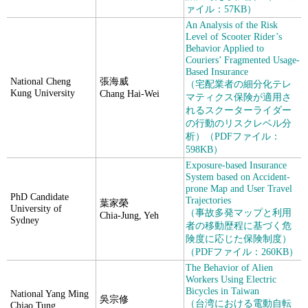
ァイル：57KB）
An Analysis of the Risk
Level of Scooter Rider’s
Behavior Applied to
Couriers’ Fragmented Usage-
Based Insurance
National Cheng
張海威
（宅配業者の細分化テレ
Kung University
Chang Hai-Wei
マティクス保険が適用さ
れるスクーターライダー
の行動のリスクレベル分
析）（PDFファイル：
598KB）
Exposure-based Insurance
System based on Accident-
prone Map and User Travel
PhD Candidate
Trajectories
葉家榮
University of
（事故多発マップと利用
Chia-Jung, Yeh
Sydney
者の移動歴程に基づく危
険度に応じた保険制度）
（PDFファイル：260KB）
The Behavior of Alien
Workers Using Electric
Bicycles in Taiwan
National Yang Ming
吳宗修
（台湾における電動自転
Chiao Tung