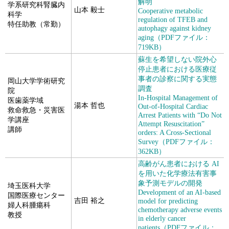
解明
学系研究科腎臓内
山本 毅士
Cooperative metabolic
科学
regulation of TFEB and
特任助教（常勤）
autophagy against kidney
aging（PDFファイル：
719KB）
蘇生を希望しない院外心
停止患者における医療従
事者の診察に関する実態
岡山大学学術研究
調査
院
In-Hospital Management of
医歯薬学域
湯本 哲也
Out-of-Hospital Cardiac
救命救急・災害医
Arrest Patients with “Do Not
学講座
Attempt Resuscitation”
講師
orders: A Cross-Sectional
Survey（PDFファイル：
362KB）
高齢がん患者における AI
を用いた化学療法有害事
象予測モデルの開発
埼玉医科大学
Development of an AI-based
国際医療センター
吉田 裕之
model for predicting
婦人科腫瘍科
chemotherapy adverse events
教授
in elderly cancer
patients（PDFファイル：