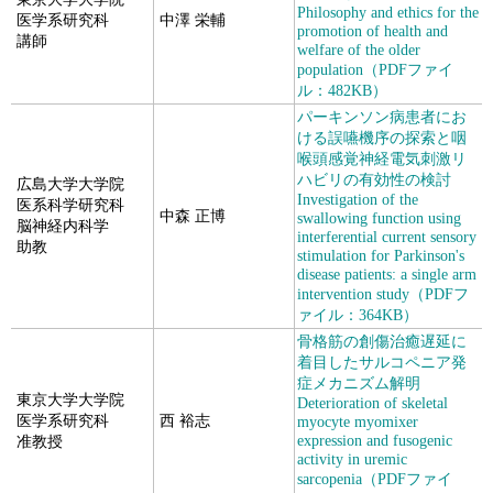
Philosophy and ethics for the
医学系研究科
中澤 栄輔
promotion of health and
講師
welfare of the older
population（PDFファイ
ル：482KB）
パーキンソン病患者にお
ける誤嚥機序の探索と咽
喉頭感覚神経電気刺激リ
ハビリの有効性の検討
広島大学大学院
Investigation of the
医系科学研究科
中森 正博
swallowing function using
脳神経内科学
interferential current sensory
助教
stimulation for Parkinson's
disease patients: a single arm
intervention study（PDFフ
ァイル：364KB）
骨格筋の創傷治癒遅延に
着目したサルコペニア発
症メカニズム解明
東京大学大学院
Deterioration of skeletal
医学系研究科
西 裕志
myocyte myomixer
expression and fusogenic
准教授
activity in uremic
sarcopenia（PDFファイ