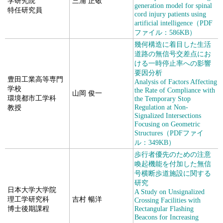
学研究院
三浦 正敬
generation model for spinal
特任研究員
cord injury patients using
artificial intelligence（PDF
ファイル：586KB）
幾何構造に着目した生活
道路の無信号交差点にお
ける一時停止率への影響
要因分析
豊田工業高等専門
Analysis of Factors Affecting
学校
the Rate of Compliance with
山岡 俊一
環境都市工学科
the Temporary Stop
Regulation at Non-
教授
Signalized Intersections
Focusing on Geometric
Structures（PDFファイ
ル：349KB）
歩行者優先のための注意
喚起機能を付加した無信
号横断歩道施設に関する
研究
日本大学大学院
A Study on Unsignalized
理工学研究科
吉村 暢洋
Crossing Facilities with
博士後期課程
Rectangular Flashing
Beacons for Increasing