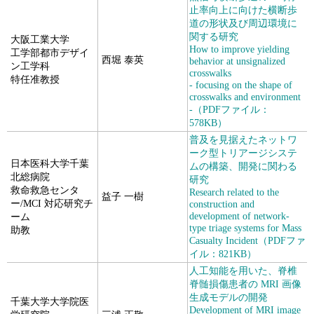
止率向上に向けた横断歩
道の形状及び周辺環境に
関する研究
大阪工業大学
How to improve yielding
工学部都市デザイ
西堀 泰英
behavior at unsignalized
ン工学科
crosswalks
特任准教授
- focusing on the shape of
crosswalks and environment
-（PDFファイル：
578KB）
普及を見据えたネットワ
ーク型トリアージシステ
日本医科大学千葉
ムの構築、開発に関わる
北総病院
研究
救命救急センタ
Research related to the
益子 一樹
ー/MCI 対応研究チ
construction and
development of network-
ーム
type triage systems for Mass
助教
Casualty Incident（PDFファ
イル：821KB）
人工知能を用いた、脊椎
脊髄損傷患者の MRI 画像
生成モデルの開発
千葉大学大学院医
Development of MRI image