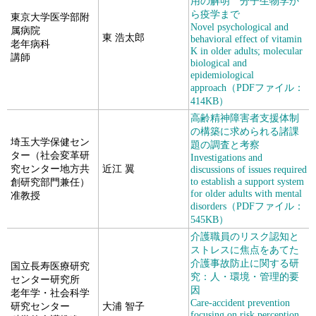
用の解明 分子生物学か
ら疫学まで
東京大学医学部附
Novel psychological and
属病院
東 浩太郎
behavioral effect of vitamin
老年病科
K in older adults; molecular
講師
biological and
epidemiological
approach（PDFファイル：
414KB）
高齢精神障害者支援体制
の構築に求められる諸課
埼玉大学保健セン
題の調査と考察
ター（社会変革研
Investigations and
究センター地方共
近江 翼
discussions of issues required
to establish a support system
創研究部門兼任）
for older adults with mental
准教授
disorders（PDFファイル：
545KB）
介護職員のリスク認知と
ストレスに焦点をあてた
介護事故防止に関する研
国立長寿医療研究
究：人・環境・管理的要
センター研究所
因
老年学・社会科学
Care-accident prevention
研究センター
大浦 智子
focusing on risk perception