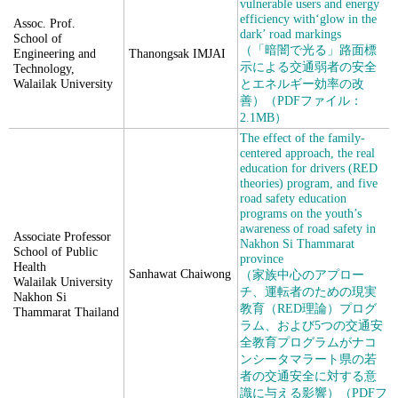
vulnerable users and energy
efficiency with‘glow in the
Assoc. Prof.
dark’ road markings
School of
（「暗闇で光る」路面標
Engineering and
Thanongsak IMJAI
示による交通弱者の安全
Technology,
Walailak University
とエネルギー効率の改
善）（PDFファイル：
2.1MB）
The effect of the family-
centered approach, the real
education for drivers (RED
theories) program, and five
road safety education
programs on the youth’s
awareness of road safety in
Associate Professor
Nakhon Si Thammarat
School of Public
province
Health
Sanhawat Chaiwong
（家族中心のアプロー
Walailak University
チ、運転者のための現実
Nakhon Si
教育（RED理論）プログ
Thammarat Thailand
ラム、および5つの交通安
全教育プログラムがナコ
ンシータマラート県の若
者の交通安全に対する意
識に与える影響）（PDFフ