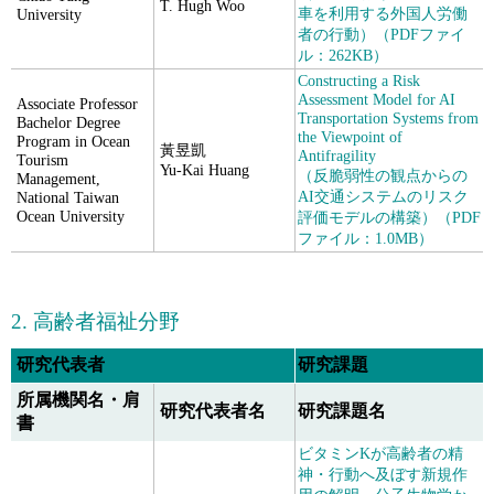
T. Hugh Woo
車を利用する外国人労働
University
者の行動）（PDFファイ
ル：262KB）
Constructing a Risk
Assessment Model for AI
Associate Professor
Transportation Systems from
Bachelor Degree
the Viewpoint of
Program in Ocean
黃昱凱
Antifragility
Tourism
Yu-Kai Huang
（反脆弱性の観点からの
Management,
AI交通システムのリスク
National Taiwan
Ocean University
評価モデルの構築）（PDF
ファイル：1.0MB）
2. 高齢者福祉分野
研究代表者
研究課題
所属機関名・肩
研究代表者名
研究課題名
書
ビタミンKが高齢者の精
神・行動へ及ぼす新規作