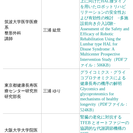
上に向けたHAL腰タイプ
を用いたロボットリハビ
リテーションの安全性お
よび有効性の検討 −多施
筑波大学医学医療
設前向き介入試験−
系
Assessment of the Safety and
三浦 紘世
整形外科
Efficacy of Robotic
講師
Rehabilitation Using the
Lumbar type HAL for
Disuse Syndrome: A
Multicenter Prospective
Intervention Study（PDFフ
ァイル：506KB）
グライコミクス・グライ
コプロテオミクスによる
健康長寿の機序の解明
東京都健康長寿医
Glycomics and
療センター研究所
三浦 ゆり
glycoproteomics for
研究部長
mechanisms of healthy
longevity（PDFファイル：
524KB）
腎臓の老化に対抗する
TFEB とオートファジーの
協調的な代謝調節機構の
大阪大学大学院医