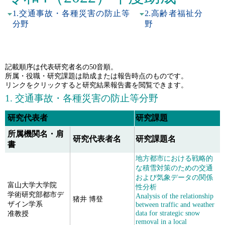
1.交通事故・各種災害の防止等
2.高齢者福祉分
分野
野
記載順序は代表研究者名の50音順。
所属・役職・研究課題は助成または報告時点のものです。
リンクをクリックすると研究結果報告書を閲覧できます。
1. 交通事故・各種災害の防止等分野
研究代表者
研究課題
所属機関名・肩
研究代表者名
研究課題名
書
地方都市における戦略的
な積雪対策のための交通
および気象データの関係
富山大学大学院
性分析
学術研究部都市デ
Analysis of the relationship
猪井 博登
ザイン学系
between traffic and weather
data for strategic snow
准教授
removal in a local