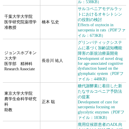
ル：538KB）
サルコペニアモデルラッ
トにおけるオキシトシン
千葉大学大学院
の役割の検討
医学研究院薬理学
橋本 弘史
Effects of oxytocin in
准教授
sarcopenia in rats（PDFファ
イル：673KB）
グリンパティックシステ
ムに基づく加齢認知機能
ジョンスホプキン
障害の新規治療薬開発
ス大学
Development of novel drug
長谷川 祐人
for age-associated cognitive
医学部 精神科
dysfunction based on the
Research Associate
glymphatic system（PDFフ
ァイル：448KB）
糖代謝酵素に着目した新
たなサルコペニア予防法
東京大学大学院
の提案
農学生命科学研究
正木 聡
Development of cure for
科
sarcopenia focusing on
助教
glycolytic enzymes（PDFフ
ァイル：183KB）
廃用症候群患者のADL向