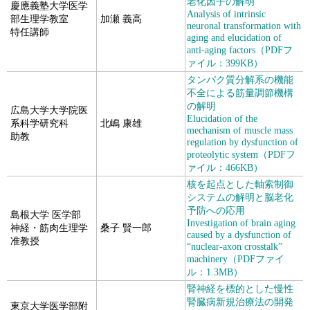
老化因子の解明
慶應義塾大学医学
Analysis of intrinsic
部生理学教室
加瀬 義高
neuronal transformation with
特任講師
aging and elucidation of
anti-aging factors（PDFフ
ァイル：399KB）
タンパク質分解系の機能
不全による筋量調節機構
の解明
広島大学大学院医
Elucidation of the
系科学研究科
北嶋 康雄
mechanism of muscle mass
助教
regulation by dysfunction of
proteolytic system（PDFフ
ァイル：466KB）
核を起点とした軸索制御
システムの解明と脳老化
予防への応用
島根大学 医学部
Investigation of brain aging
神経・筋肉生理学
桑子 賢一郎
caused by a dysfunction of
准教授
“nuclear-axon crosstalk”
machinery（PDFファイ
ル：1.3MB）
腎神経を標的とした慢性
腎臓病新規治療法の開発
東京大学医学部附